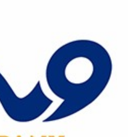
رش
ه
حتوا