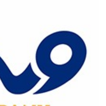
رش
ه
حتوا