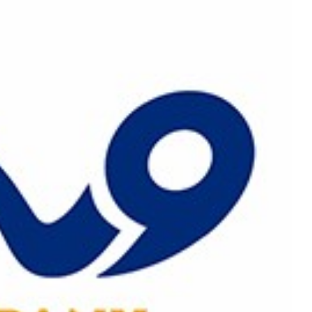
رش
ه
حتوا