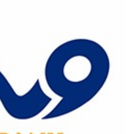
رش
ه
حتوا