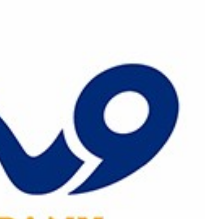
رش
ه
حتوا