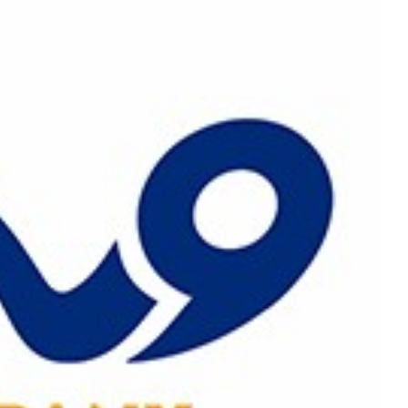
رش
ه
حتوا