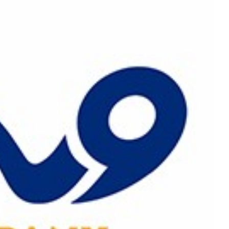
رش
ه
حتوا