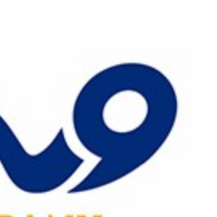
رش
ه
حتوا