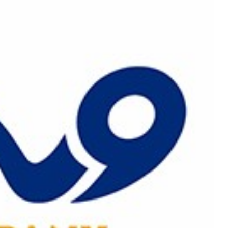
رش
ه
حتوا