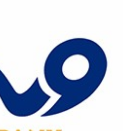
رش
ه
حتوا