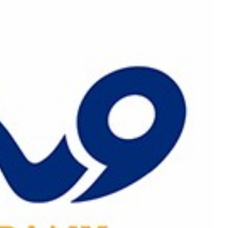
رش
ه
حتوا