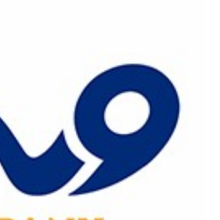
رش
ه
حتوا