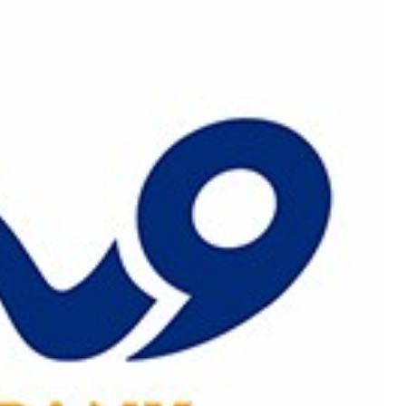
رش
ه
حتوا