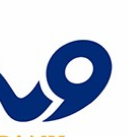
رش
ه
حتوا