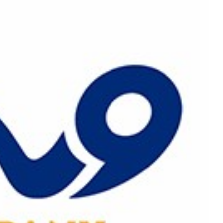
رش
ه
حتوا