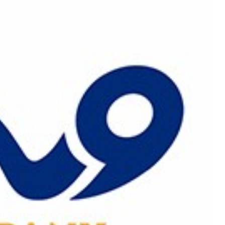
رش
ه
حتوا