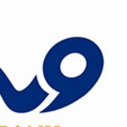
رش
ه
حتوا