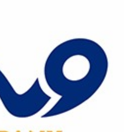
رش
ه
حتوا